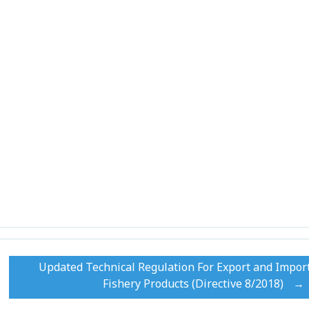
Updated Technical Regulation For Export and Impor
Fishery Products (Directive 8/2018)
→