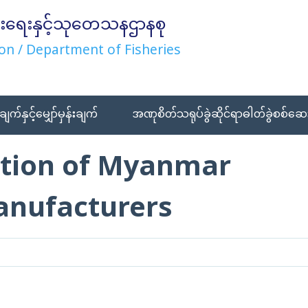
းရေးနှင့်သုတေသနဌာနစု
on / Department of Fisheries
ချက်နှင့်မျှော်မှန်းချက်
အဏုစိတ်သရုပ်ခွဲဆိုင်ရာဓါတ်ခွဲစစ်ဆေး
tion of Myanmar
anufacturers