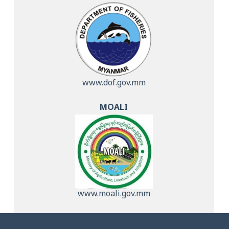
www.dof.gov.mm
MOALI
www.moali.gov.mm