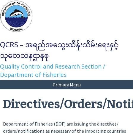
Skip
to
content
QCRS – အရည်အသွေးထိန်းသိမ်းရေးနှင့်
သုတေသနဌာနစု
Quality Control and Research Section /
Department of Fisheries
Primary Menu
Directives/Orders/Noti
Department of Fisheries (DOF) are issuing the directives/
orders/notifications as necessary of the importing countries