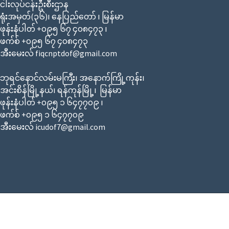
ငါးလုပ်ငန်းဦးစီးဌာန
ရုံးအမှတ်(၃၆)၊ နေပြည်တော် ၊ မြန်မာ
ဖုန်းနံပါတ် +၀၉၅ ၆၇ ၄၀၈၄၇၃ ၊
ဖက်စ် +၀၉၅ ၆၇ ၄၀၈၄၇၃
အီးမေးလ် fiqcnptdof@gmail.com
ဘုရင်နောင်လမ်းမကြီး၊ အနောက်ကြို့ကုန်း၊
အင်းစိန်မြို့နယ်၊ ရန်ကုန်မြို့၊ မြန်မာ
ဖုန်းနံပါတ် +၀၉၅ ၁ ၆၄၇၇၀၉ ၊
ဖက်စ် +၀၉၅ ၁ ၆၄၇၇၀၉
အီးမေးလ် icudof7@gmail.com