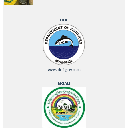
DOF
www.dof.gov.mm
MOALI