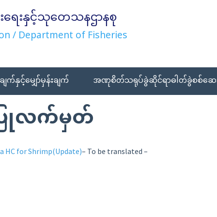
းရေးနှင့်သုတေသနဌာနစု
on / Department of Fisheries
ချက်နှင့်မျှော်မှန်းချက်
အဏုစိတ်သရုပ်ခွဲဆိုင်ရာဓါတ်ခွဲစစ်ဆေး
ြုလက်မှတ်
ea HC for Shrimp(Update)
– To be translated –