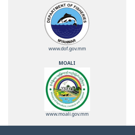
www.dof.gov.mm
MOALI
www.moali.gov.mm