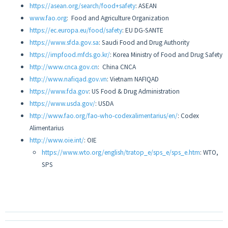
https://asean.org/search/food+safety
: ASEAN
www.fao.org
: Food and Agriculture Organization
https://ec.europa.eu/food/safety
: EU DG-SANTE
https://www.sfda.gov.sa
: Saudi Food and Drug Authority
https://impfood.mfds.go.kr/
: Korea Ministry of Food and Drug Safety
http://www.cnca.gov.cn
: China CNCA
http://www.nafiqad.gov.vn
: Vietnam NAFIQAD
https://www.fda.gov
: US Food & Drug Administration
https://www.usda.gov/
: USDA
http://www.fao.org/fao-who-codexalimentarius/en/
: Codex
Alimentarius
http://www.oie.int/
: OIE
https://www.wto.org/english/tratop_e/sps_e/sps_e.htm
: WTO,
SPS