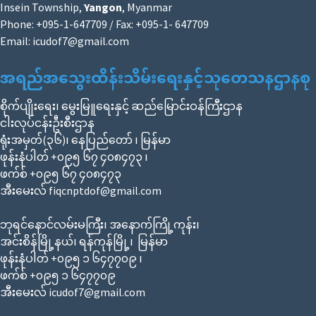
Insein Township,
Yangon
, Myanmar
Phone: +095-1-647709 / Fax: +095-1- 647709
Email:
icudof7@gmail.com
အရည်အသွေးထိန်းသိမ်းရေးနှင့်သုတေသနဌာနစု
စိုက်ပျိုးရေး၊ မွေးမြူရေးနှင့် ဆည်မြောင်းဝန်ကြီးဌာန
ငါးလုပ်ငန်းဦးစီးဌာန
ရုံးအမှတ်(၃၆)၊ နေပြည်တော် ၊ မြန်မာ
ဖုန်းနံပါတ် +၀၉၅ ၆၇ ၄၀၈၄၇၃ ၊
ဖက်စ် +၀၉၅ ၆၇ ၄၀၈၄၇၃
အီးမေးလ် fiqcnptdof@gmail.com
ဘုရင်နောင်လမ်းမကြီး၊ အနောက်ကြို့ကုန်း၊
အင်းစိန်မြို့နယ်၊ ရန်ကုန်မြို့၊ မြန်မာ
ဖုန်းနံပါတ် +၀၉၅ ၁ ၆၄၇၇၀၉ ၊
ဖက်စ် +၀၉၅ ၁ ၆၄၇၇၀၉
အီးမေးလ် icudof7@gmail.com