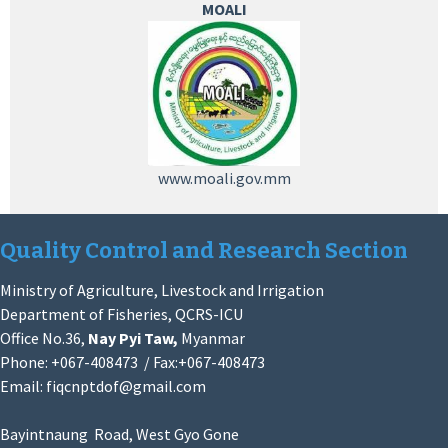
MOALI
www.moali.gov.mm
Quality Control and Research Section
Ministry of Agriculture, Livestock and Irrigation
Department of Fisheries, QCRS-ICU
Office No.36,
Nay Pyi Taw,
Myanmar
Phone: +067-408473 / Fax:+067-408473
Email:
fiqcnptdof@gmail.com
Bayintnaung Road, West Gyo Gone