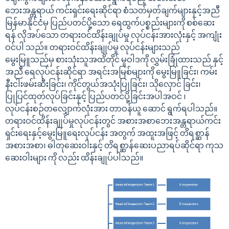
ဘေးအန္တရာယ် ကင်းရှင်းရေးဆိုင်ရာ စံသတ်မှတ်ချက်များနှင့်အညီ
မြန်မာနိုင်ငံမှ ပြည်ပတင်ပို့သော ရေထွက်ပစ္စည်းများကို စစ်ဆေး
ရန် လိုအပ်သော တရားဝင်ထိန်းချုပ်မှု လုပ်ငန်းအားလုံးနှင့် အကျုံး
ဝင်ပါ သည်။ တရားဝင်ထိန်းချုပ်မှု လုပ်ငန်းများသည်
မွေးမြူသည်မှ စားသုံးသူအထိတိုင် မူဝါဒကို လွှမ်းခြုံထားသည် နှင့်
အညီ ရေလုပ်ငန်းဆိုင်ရာ အရင်းအမြစ်များကို မွေးမြူခြင်း၊ ကမ်း
နီးငါးဖမ်းဆီးခြင်း၊ ကိုင်တွယ်အသုံးပြုခြင်း၊ သိုလှောင် ခြင်း၊
ပြုပြင်ထုတ်လုပ်ခြင်းနှင့် ပြည်ပတင်ပို့ခြင်းအပါအဝင် ၊
လုပ်ငန်းစဉ်တလျှောက်လုံးအား တာဝန်ယူ ဆောင် ရွက်ရပါသည်။
တရားဝင်ထိန်းချုပ်မှုလုပ်ငန်းတွင် အစားအစာဘေးအန္တရာယ်ကင်း
ရှင်းရေးနှင့်မွေးမြူရေးလုပ်ငန်း အတွက် အထူးအဖြင့် တိရစ္ဆာန်
အစားအစာ၊ ဓါတုဆေးဝါးနှင့် တိရစ္ဆာန်ဆေးပညာရပ်ဆိုင်ရာ ကုသ
ဆေးဝါးများ ကို လည်း ထိန်းချုပ်ပါသည်။