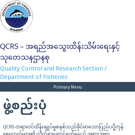
Skip
to
content
QCRS – အရည်အသွေးထိန်းသိမ်းရေးနှင့်
သုတေသနဌာနစု
Quality Control and Research Section /
Department of Fisheries
Primary Menu
ဖွဲ့စည်းပုံ
QCRS တရားဝင်ထိန်းချုပ်မှုစနစ်သည်ခိုင်မာသောပြည်ပပို့ကုန်
ဈေးကွက်များ၏ လိုက်နာဆောင်ရွက်ရမည့် အစားအစာ