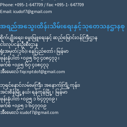
Phone: +095-1-647709 / Fax: +095-1- 647709
Email:
icudof7@gmail.com
အရည်အသွေးထိန်းသိမ်းရေးနှင့်သုတေသနဌာနစု
စိုက်ပျိုးရေး၊ မွေးမြူရေးနှင့် ဆည်မြောင်းဝန်ကြီးဌာန
ငါးလုပ်ငန်းဦးစီးဌာန
ရုံးအမှတ်(၃၆)၊ နေပြည်တော် ၊ မြန်မာ
ဖုန်းနံပါတ် +၀၉၅ ၆၇ ၄၀၈၄၇၃ ၊
ဖက်စ် +၀၉၅ ၆၇ ၄၀၈၄၇၃
အီးမေးလ် fiqcnptdof@gmail.com
ဘုရင်နောင်လမ်းမကြီး၊ အနောက်ကြို့ကုန်း၊
အင်းစိန်မြို့နယ်၊ ရန်ကုန်မြို့၊ မြန်မာ
ဖုန်းနံပါတ် +၀၉၅ ၁ ၆၄၇၇၀၉ ၊
ဖက်စ် +၀၉၅ ၁ ၆၄၇၇၀၉
အီးမေးလ် icudof7@gmail.com