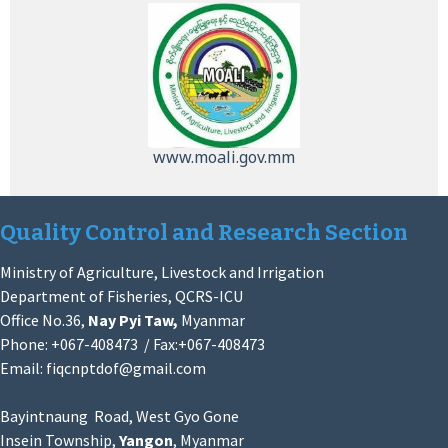
www.moali.gov.mm
Quality Control and Research Section
Ministry of Agriculture, Livestock and Irrigation
Department of Fisheries, QCRS-ICU
Office No.36,
Nay Pyi Taw,
Myanmar
Phone: +067-408473 / Fax:+067-408473
Email:
fiqcnptdof@gmail.com
Bayintnaung Road, West Gyo Gone
Insein Township,
Yangon
, Myanmar