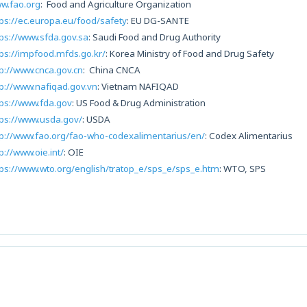
w.fao.org
: Food and Agriculture Organization
tps://ec.europa.eu/food/safety
: EU DG-SANTE
tps://www.sfda.gov.sa
: Saudi Food and Drug Authority
tps://impfood.mfds.go.kr/
: Korea Ministry of Food and Drug Safety
tp://www.cnca.gov.cn
: China CNCA
tp://www.nafiqad.gov.vn
: Vietnam NAFIQAD
tps://www.fda.gov
: US Food & Drug Administration
tps://www.usda.gov/
: USDA
tp://www.fao.org/fao-who-codexalimentarius/en/
: Codex Alimentarius
p://www.oie.int/
: OIE
tps://www.wto.org/english/tratop_e/sps_e/sps_e.htm
: WTO, SPS