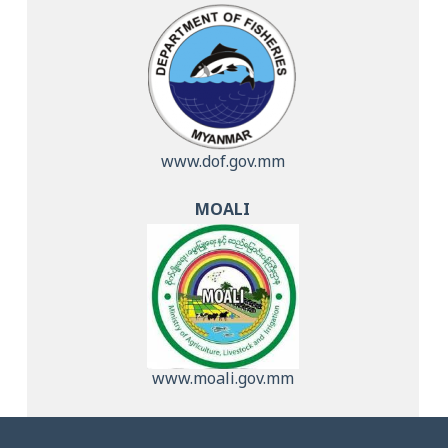
www.dof.gov.mm
MOALI
www.moali.gov.mm