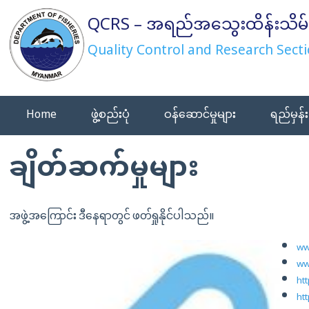
Skip
QCRS – အရည်အသွေးထိန်းသိမ်
to
content
Quality Control and Research Secti
Home
ဖွဲ့စည်းပုံ
ဝန်ဆောင်မှုများ
ရည်မှန်း
ချိတ်ဆက်မှုများ
အဖွဲ့အကြောင်း ဒီနေရာတွင် ဖတ်ရှုနိုင်ပါသည်။
ww
ww
ht
ht