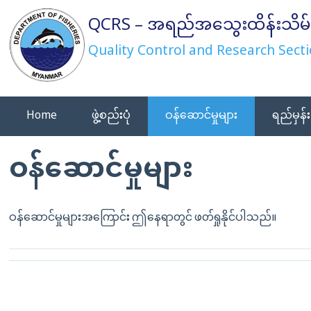
Skip
QCRS – အရည်အသွေးထိန်းသိမ်
to
content
Quality Control and Research Secti
Home
ဖွဲ့စည်းပုံ
ဝန်ဆောင်မှုများ
ရည်မှန်း
ဝန်ဆောင်မှုများ
ဝန်ဆောင်မှုများအကြောင်း ဤနေရာတွင် ဖတ်ရှုနိုင်ပါသည်။