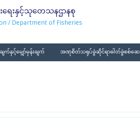
းရေးနှင့်သုတေသနဌာနစု
on / Department of Fisheries
ချက်နှင့်မျှော်မှန်းချက်
အဏုစိတ်သရုပ်ခွဲဆိုင်ရာဓါတ်ခွဲစစ်ဆေး