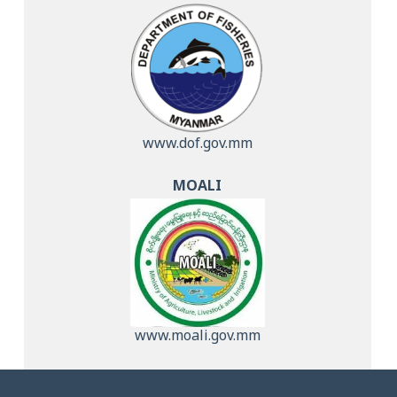
www.dof.gov.mm
MOALI
www.moali.gov.mm